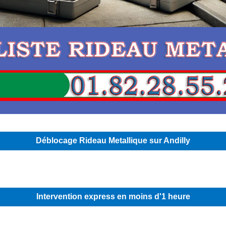
Déblocage Rideau Metallique sur Andilly
Intervention express en moins d'1 heure