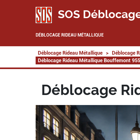
SOS Déblocage
DÉBLOCAGE RIDEAU MÉTALLIQUE
Déblocage Rideau Métallique
>
Déblocage R
Déblocage Rideau Métallique Bouffemont 95
Déblocage Ri