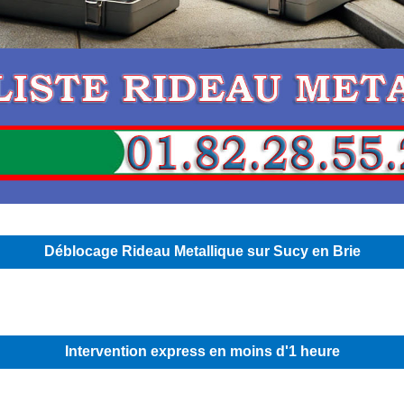
Déblocage Rideau Metallique sur Sucy en Brie
Intervention express en moins d'1 heure