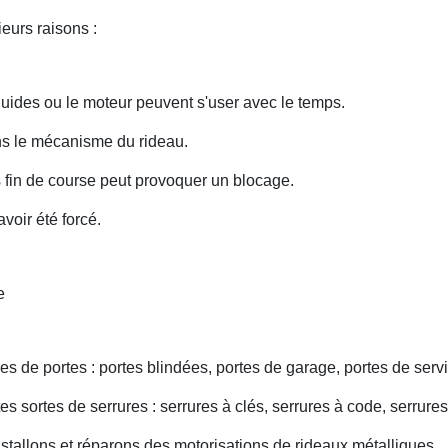
eurs raisons :
uides ou le moteur peuvent s'user avec le temps.
ans le mécanisme du rideau.
fin de course peut provoquer un blocage.
voir été forcé.
e
s de portes : portes blindées, portes de garage, portes de servi
s sortes de serrures : serrures à clés, serrures à code, serrures
nstallons et réparons des motorisations de rideaux métalliques.