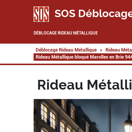
SOS Déblocage
DÉBLOCAGE RIDEAU MÉTALLIQUE
Déblocage Rideau Métallique
>
Rideau Métal
Rideau Métallique bloqué Marolles en Brie 94
Rideau Métall