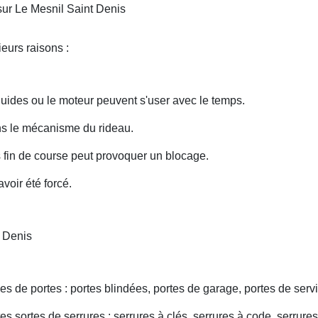
sur Le Mesnil Saint Denis
eurs raisons :
uides ou le moteur peuvent s'user avec le temps.
ans le mécanisme du rideau.
fin de course peut provoquer un blocage.
voir été forcé.
t Denis
s de portes : portes blindées, portes de garage, portes de servi
s sortes de serrures : serrures à clés, serrures à code, serrures