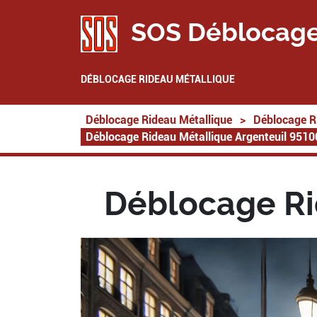
SOS Déblocage
DÉBLOCAGE RIDEAU MÉTALLIQUE
Déblocage Rideau Métallique
>
Déblocage R
Déblocage Rideau Métallique Argenteuil 9510
Déblocage Ri