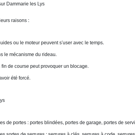
sur Dammarie les Lys
eurs raisons :
uides ou le moteur peuvent s'user avec le temps.
ans le mécanisme du rideau.
fin de course peut provoquer un blocage.
voir été forcé.
Lys
s de portes : portes blindées, portes de garage, portes de servi
s sortes de serrures : serrures à clés, serrures à code, serrures