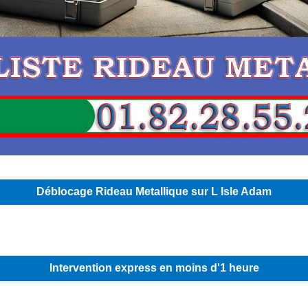
Déblocage Rideau Metallique sur L Isle Adam
Intervention express en moins d'1 heure