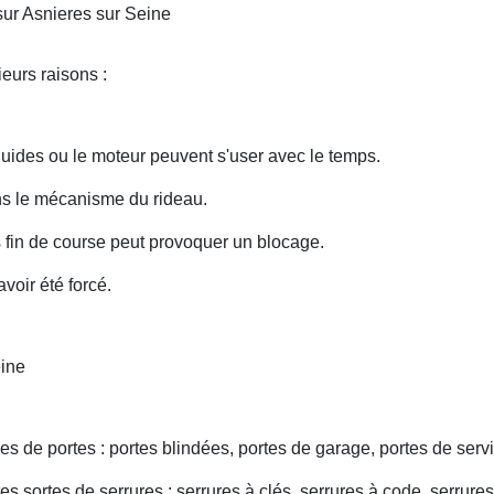
sur Asnieres sur Seine
eurs raisons :
uides ou le moteur peuvent s'user avec le temps.
ans le mécanisme du rideau.
fin de course peut provoquer un blocage.
voir été forcé.
eine
s de portes : portes blindées, portes de garage, portes de servi
s sortes de serrures : serrures à clés, serrures à code, serrures