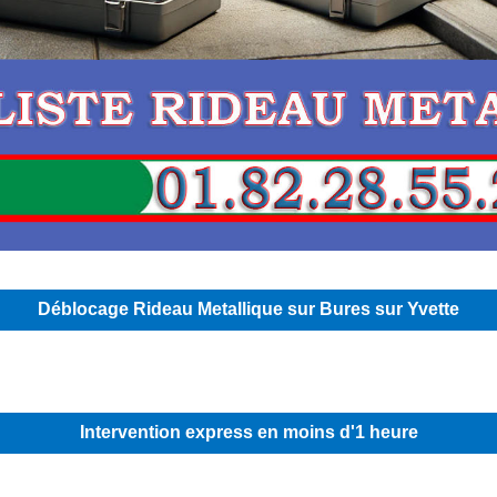
Déblocage Rideau Metallique sur Bures sur Yvette
Intervention express en moins d'1 heure