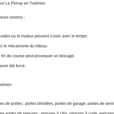
sur Le Perray en Yvelines
eurs raisons :
uides ou le moteur peuvent s'user avec le temps.
ans le mécanisme du rideau.
fin de course peut provoquer un blocage.
voir été forcé.
velines
s de portes : portes blindées, portes de garage, portes de servi
s sortes de serrures : serrures à clés, serrures à code, serrures