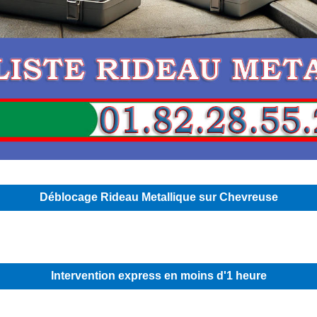
Déblocage Rideau Metallique sur Chevreuse
Intervention express en moins d'1 heure