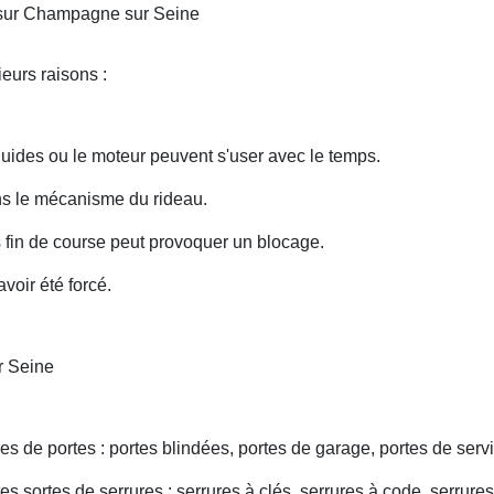
 sur Champagne sur Seine
eurs raisons :
uides ou le moteur peuvent s'user avec le temps.
ans le mécanisme du rideau.
fin de course peut provoquer un blocage.
voir été forcé.
r Seine
s de portes : portes blindées, portes de garage, portes de servi
s sortes de serrures : serrures à clés, serrures à code, serrures