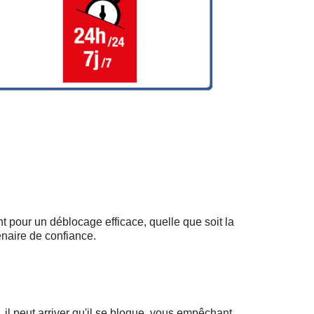
t pour un déblocage efficace, quelle que soit la
enaire de confiance.
il peut arriver qu'il se bloque, vous empêchant