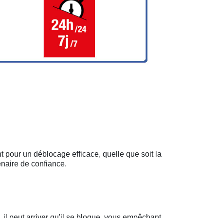
t pour un déblocage efficace, quelle que soit la
enaire de confiance.
il peut arriver qu'il se bloque, vous empêchant