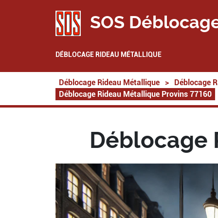
SOS Déblocage
DÉBLOCAGE RIDEAU MÉTALLIQUE
Déblocage Rideau Métallique
>
Déblocage R
Déblocage Rideau Métallique Provins 77160
Déblocage R