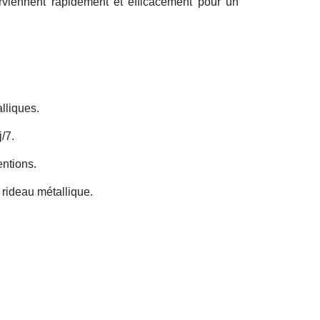
erviennent rapidement et efficacement pour un
lliques.
/7.
entions.
rideau métallique.