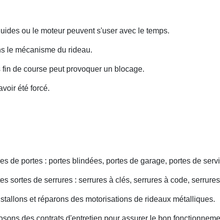
uides ou le moteur peuvent s'user avec le temps.
ans le mécanisme du rideau.
fin de course peut provoquer un blocage.
voir été forcé.
s de portes : portes blindées, portes de garage, portes de servi
s sortes de serrures : serrures à clés, serrures à code, serrures
nstallons et réparons des motorisations de rideaux métalliques.
osons des contrats d'entretien pour assurer le bon fonctionneme