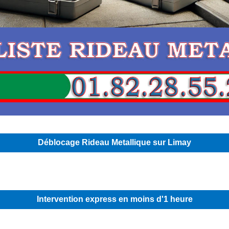
Déblocage Rideau Metallique sur Limay
Intervention express en moins d'1 heure