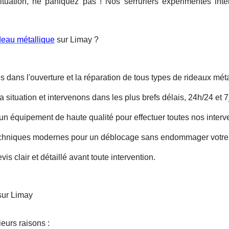
ituation, ne paniquez pas ! Nos serruriers expérimentés int
deau métallique
sur Limay ?
s dans l'ouverture et la réparation de tous types de rideaux méta
situation et intervenons dans les plus brefs délais, 24h/24 et 7j
un équipement de haute qualité pour effectuer toutes nos interv
techniques modernes pour un déblocage sans endommager votre 
is clair et détaillé avant toute intervention.
sur Limay
eurs raisons :