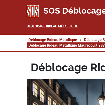
SOS Déblocage
DÉBLOCAGE RIDEAU MÉTALLIQUE
Déblocage Rideau Métallique
>
Déblocage R
Déblocage Rideau Métallique Maurecourt 78
Déblocage Ri