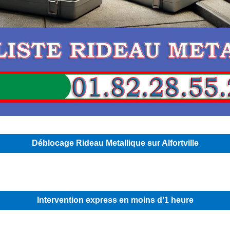
Déblocage Rideau Metallique sur Alfortville
Intervention express en moins d'1 heure