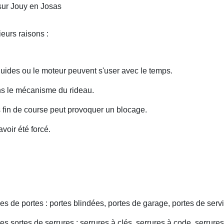
sur Jouy en Josas
eurs raisons :
uides ou le moteur peuvent s'user avec le temps.
ans le mécanisme du rideau.
fin de course peut provoquer un blocage.
voir été forcé.
s de portes : portes blindées, portes de garage, portes de servi
s sortes de serrures : serrures à clés, serrures à code, serrures