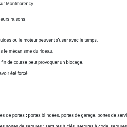
 sur Montmorency
eurs raisons :
uides ou le moteur peuvent s'user avec le temps.
ans le mécanisme du rideau.
fin de course peut provoquer un blocage.
voir été forcé.
s de portes : portes blindées, portes de garage, portes de servi
s sortes de serrures : serrures à clés, serrures à code, serrures