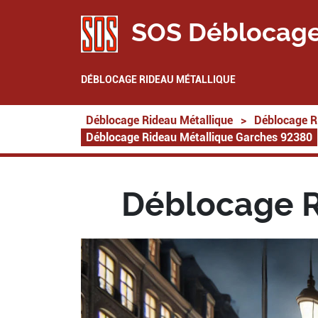
SOS Déblocage
DÉBLOCAGE RIDEAU MÉTALLIQUE
Déblocage Rideau Métallique
>
Déblocage R
Déblocage Rideau Métallique Garches 92380
Déblocage R