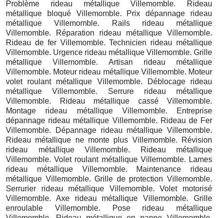
Problème rideau métallique Villemomble. Rideau
métallique bloqué Villemomble. Prix dépannage rideau
métallique Villemomble. Rails rideau métallique
Villemomble. Réparation rideau métallique Villemomble.
Rideau de fer Villemomble. Technicien rideau métallique
Villemomble. Urgence rideau métallique Villemomble. Grille
métallique Villemomble. Artisan rideau métallique
Villemomble. Moteur rideau métallique Villemomble. Moteur
volet roulant métallique Villemomble. Déblocage rideau
métallique Villemomble. Serrure rideau métallique
Villemomble. Rideau métallique cassé Villemomble.
Montage rideau métallique Villemomble. Entreprise
dépannage rideau métallique Villemomble. Rideau de Fer
Villemomble. Dépannage rideau métallique Villemomble.
Rideau métallique ne monte plus Villemomble. Révision
rideau métallique Villemomble. Rideau métallique
Villemomble. Volet roulant métallique Villemomble. Lames
rideau métallique Villemomble. Maintenance rideau
métallique Villemomble. Grille de protection Villemomble.
Serrurier rideau métallique Villemomble. Volet motorisé
Villemomble. Axe rideau métallique Villemomble. Grille
enroulable Villemomble. Pose rideau métallique
Villemomble. Rideau métallique en panne Villemomble.