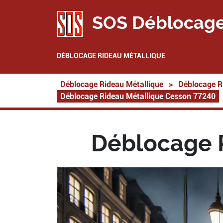
SOS Déblocage
DÉBLOCAGE RIDEAU MÉTALLIQUE
Déblocage Rideau Métallique
>
Déblocage R
Déblocage Rideau Métallique Cesson 77240
Déblocage 