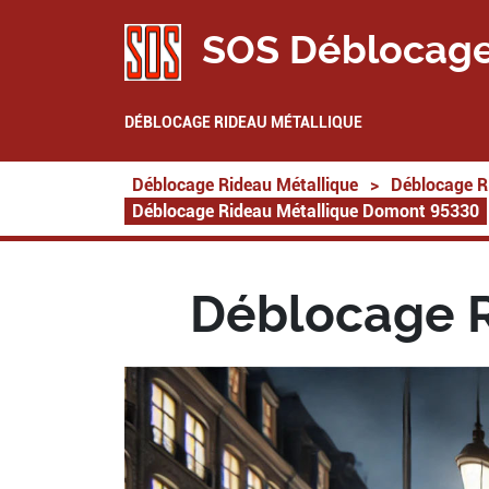
SOS Déblocage
DÉBLOCAGE RIDEAU MÉTALLIQUE
Déblocage Rideau Métallique
>
Déblocage R
Déblocage Rideau Métallique Domont 95330
Déblocage R