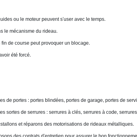
uides ou le moteur peuvent s'user avec le temps.
ans le mécanisme du rideau.
fin de course peut provoquer un blocage.
voir été forcé.
s de portes : portes blindées, portes de garage, portes de servi
s sortes de serrures : serrures à clés, serrures à code, serrures
nstallons et réparons des motorisations de rideaux métalliques.
osons des contrats d'entretien pour assurer le bon fonctionneme