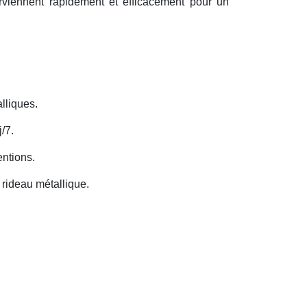
erviennent rapidement et efficacement pour un
lliques.
/7.
entions.
rideau métallique.