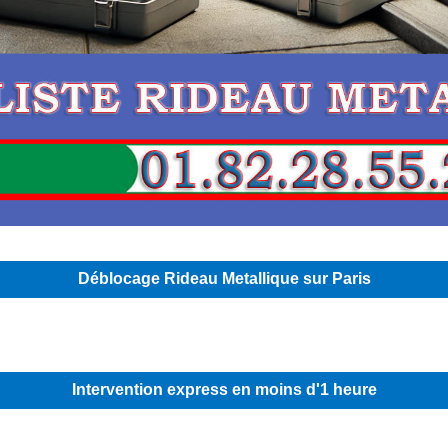
Déblocage Rideau Metallique sur Paris
Intervention express en moins d'1 heure