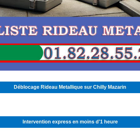
Déblocage Rideau Metallique sur Chilly Mazarin
Intervention express en moins d'1 heure