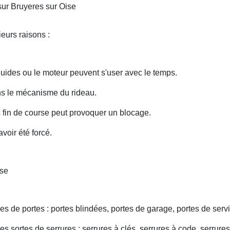
sur Bruyeres sur Oise
eurs raisons :
uides ou le moteur peuvent s'user avec le temps.
ans le mécanisme du rideau.
fin de course peut provoquer un blocage.
voir été forcé.
ise
s de portes : portes blindées, portes de garage, portes de servi
s sortes de serrures : serrures à clés, serrures à code, serrures