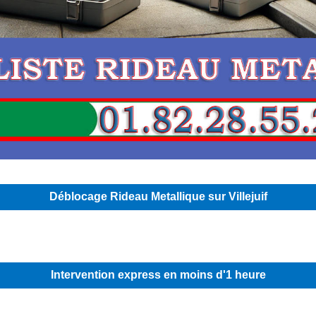
Déblocage Rideau Metallique sur Villejuif
Intervention express en moins d'1 heure