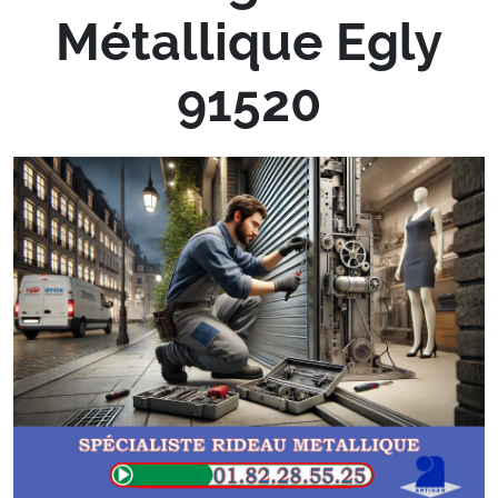
Métallique Egly
91520