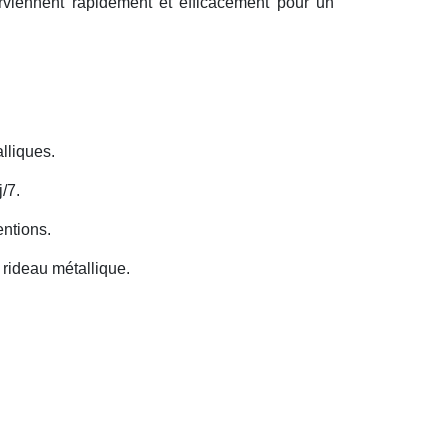
erviennent rapidement et efficacement pour un
lliques.
/7.
entions.
rideau métallique.