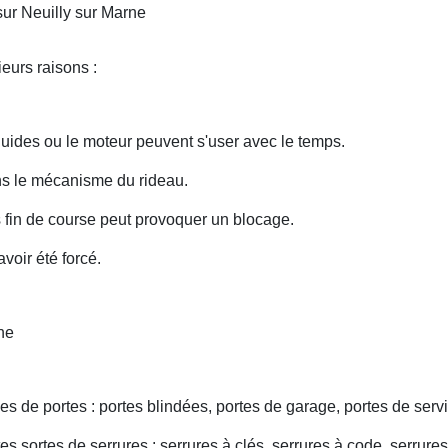
sur Neuilly sur Marne
eurs raisons :
uides ou le moteur peuvent s'user avec le temps.
ans le mécanisme du rideau.
fin de course peut provoquer un blocage.
voir été forcé.
ne
s de portes : portes blindées, portes de garage, portes de servi
s sortes de serrures : serrures à clés, serrures à code, serrures