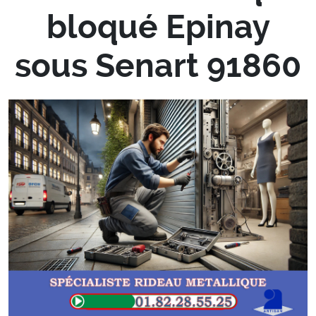
bloqué Epinay
sous Senart 91860