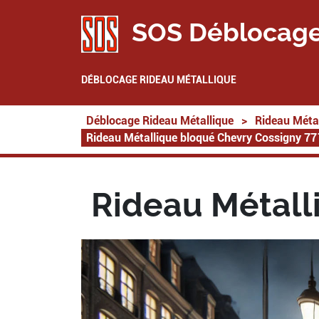
SOS Déblocage
DÉBLOCAGE RIDEAU MÉTALLIQUE
Déblocage Rideau Métallique
>
Rideau Métal
Rideau Métallique bloqué Chevry Cossigny 7
Rideau Métall