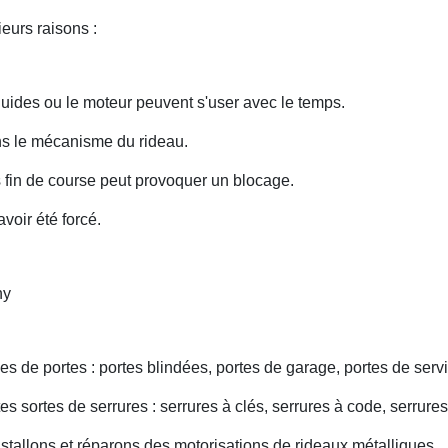
eurs raisons :
uides ou le moteur peuvent s'user avec le temps.
ans le mécanisme du rideau.
fin de course peut provoquer un blocage.
voir été forcé.
ny
s de portes : portes blindées, portes de garage, portes de servi
s sortes de serrures : serrures à clés, serrures à code, serrures
nstallons et réparons des motorisations de rideaux métalliques.