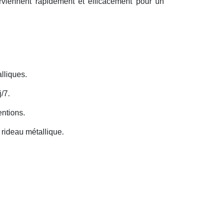
erviennent rapidement et efficacement pour un
lliques.
/7.
entions.
rideau métallique.