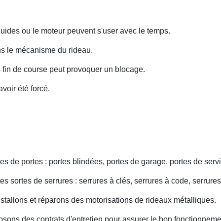
uides ou le moteur peuvent s'user avec le temps.
ans le mécanisme du rideau.
fin de course peut provoquer un blocage.
voir été forcé.
s de portes : portes blindées, portes de garage, portes de servi
s sortes de serrures : serrures à clés, serrures à code, serrures
nstallons et réparons des motorisations de rideaux métalliques.
osons des contrats d'entretien pour assurer le bon fonctionneme