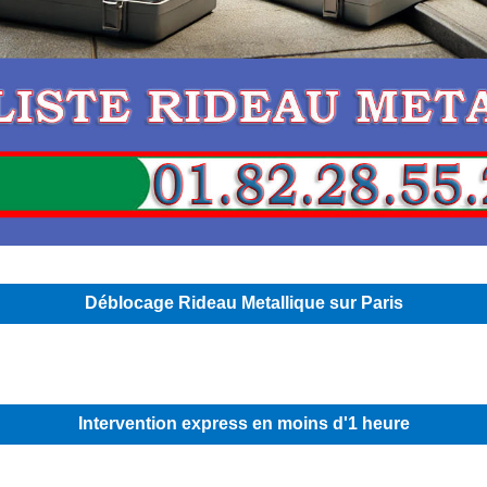
Déblocage Rideau Metallique sur Paris
Intervention express en moins d'1 heure