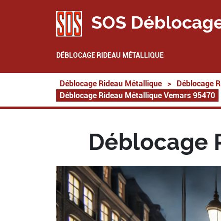
SOS Déblocage
DÉBLOCAGE RIDEAU MÉTALLIQUE
Déblocage Rideau Métallique
>
Déblocage R
Déblocage Rideau Métallique Vemars 95470
Déblocage 