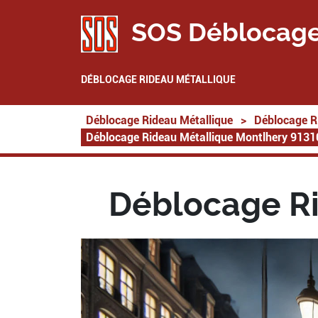
SOS Déblocage
DÉBLOCAGE RIDEAU MÉTALLIQUE
Déblocage Rideau Métallique
>
Déblocage R
Déblocage Rideau Métallique Montlhery 9131
Déblocage Ri