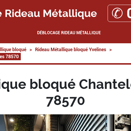
✆ 
 Rideau Métallique
DÉBLOCAGE RIDEAU MÉTALLIQUE
lique bloqué
>
Rideau Métallique bloqué Yvelines
>
nes 78570
ique bloqué Chantel
78570