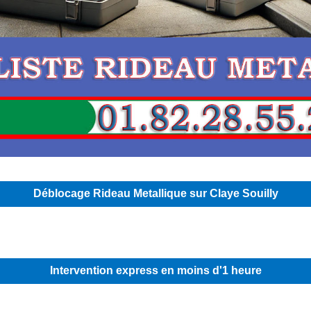
Déblocage Rideau Metallique sur Claye Souilly
Intervention express en moins d'1 heure