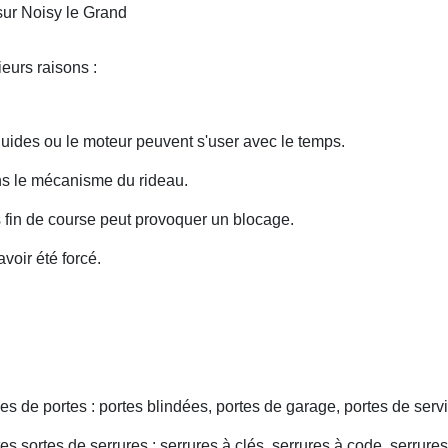
sur Noisy le Grand
eurs raisons :
uides ou le moteur peuvent s'user avec le temps.
ans le mécanisme du rideau.
fin de course peut provoquer un blocage.
voir été forcé.
s de portes : portes blindées, portes de garage, portes de servi
s sortes de serrures : serrures à clés, serrures à code, serrures