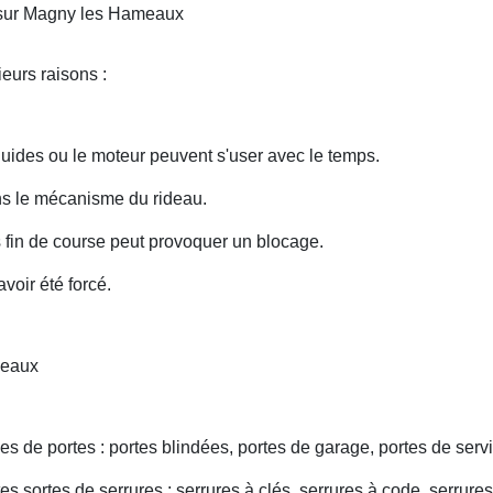
 sur Magny les Hameaux
eurs raisons :
uides ou le moteur peuvent s'user avec le temps.
ans le mécanisme du rideau.
fin de course peut provoquer un blocage.
voir été forcé.
meaux
s de portes : portes blindées, portes de garage, portes de servi
s sortes de serrures : serrures à clés, serrures à code, serrures